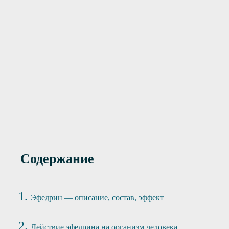
Подшивание
11 000 руб.
лтрексон 1 год
Подшивание
14 000 руб.
трексон 2 года
Содержание
Эфедрин — описание, состав, эффект
Действие эфедрина на организм человека